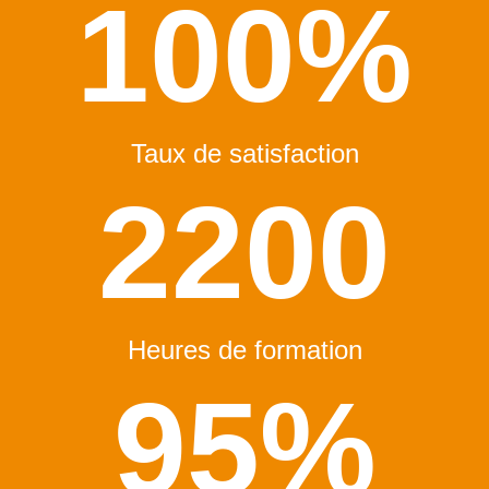
100
%
Taux de satisfaction
2200
Heures de formation
95
%